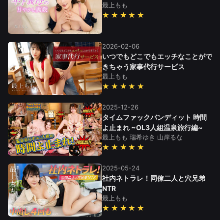
最上もも
★★★★★
2026-02-06
いつでもどこでもエッチなことがで
きちゃう家事代行サービス
最上もも
★★★★★
2025-12-26
タイムファックバンディット 時間
よ止まれ ~OL3人組温泉旅行編~
最上もも
瑞希ゆき
山岸るな
★★★★★
2025-05-24
社内ネトラレ！同僚二人と穴兄弟
NTR
最上もも
★★★★★