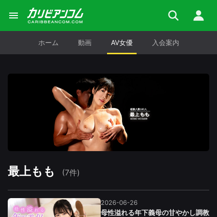
ホーム
動画
AV女優
入会案内
最上もも
(7件)
2026-06-26
母性溢れる年下義母の甘やかし調教